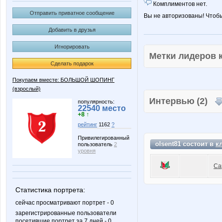
Комплиментов нет.
Отправить приватное сообщение
Вы не авторизованы! Чтоб
Добавить в друзья
Игнорировать
Метки лидеров
Сделать подарок
Покупаем вместе: БОЛЬШОЙ ШОПИНГ
(взрослый)
Интервью (2)
популярность:
22540 место
+8 ↑
рейтинг
1162
?
Привилегированный
olsent81 состоит в
к
пользователь
2
уровня
Са
Статистика портрета:
сейчас просматривают портрет - 0
зарегистрированные пользователи
посетившие портрет за 7 дней - 0