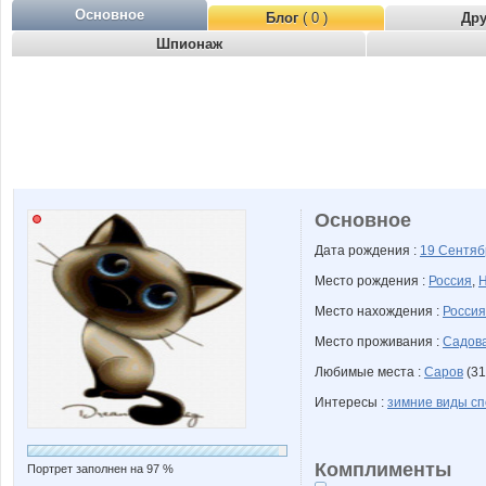
Основное
Блог
( 0 )
Др
Шпионаж
Основное
Дата рождения :
19 Сентя
Место рождения :
Россия
,
Н
Место нахождения :
Россия
Место проживания :
Садова
Любимые места :
Саров
(31
Интересы :
зимние виды сп
Комплименты
Портрет заполнен на 97 %